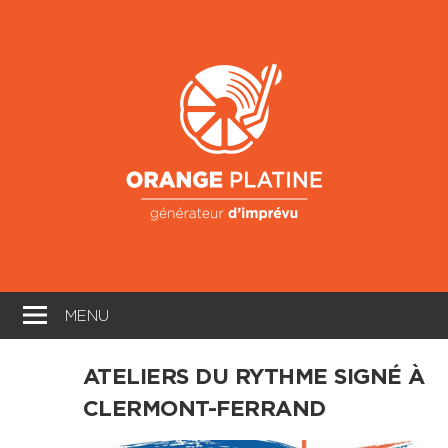
Skip
to
Oran
content
Platin
Générateur
d'imprévu
MENU
ATELIERS DU RYTHME SIGNÉ À
CLERMONT-FERRAND