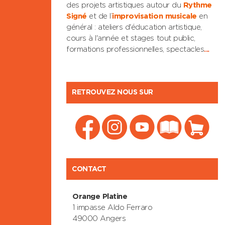
des projets artistiques autour du
Rythme
Signé
et de l’
improvisation musicale
en
général : ateliers d'éducation artistique,
cours à l'année et stages tout public,
formations professionnelles, spectacles
...
RETROUVEZ NOUS SUR
CONTACT
Orange Platine
1 impasse Aldo Ferraro
49000 Angers