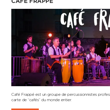
CAFÉ FRAPPÉ
Café Frappé est un groupe de percussionnistes profes
carte de “cafés” du monde entier.