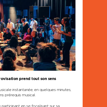
rovisation prend tout son sens
sicale instantanée, en quelques minutes,
ns prérequis musical.
 participant en se focalisant sur sa