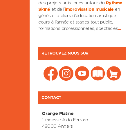
des projets artistiques autour du
Rythme
Signé
et de l’
improvisation musicale
en
général : ateliers d'éducation artistique,
cours à l'année et stages tout public,
formations professionnelles, spectacles
...
RETROUVEZ NOUS SUR
CONTACT
Orange Platine
1 impasse Aldo Ferraro
49000 Angers