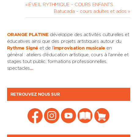
Navigation
Previous
ÉVEIL RYTHMIQUE – COURS ENFANTS
Post:
Next
Batucada – cours adultes et ados
de
Post:
l’article
ORANGE PLATINE
développe des activités culturelles et
éducatives ainsi que des projets artistiques autour du
Rythme Signé
et de l’
improvisation musicale
en
général : ateliers d'éducation artistique, cours à l'année et
stages tout public, formations professionnelles,
spectacles
...
RETROUVEZ NOUS SUR