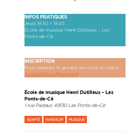
INFOS PRATIQUES
Jeudi 18:30 > 19:45
École de musique Henri Dutilleux – Les
Ponts-de-Cé
INSCRIPTION
Pour rejoindre le groupe, envoyez un mail à :
ecoledutilleux@orange.fr
École de musique Henri Dutilleux – Les
Ponts-de-Cé
1 rue Pasteur, 49130 Les Ponts-de-Cé
ADAPTÉ
HANDICAP
MUSIQUE