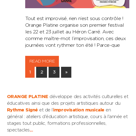
Tout est improvisé, rien n’est sous contrôle !
Orange Platine organise son premier festival
les 22 et 23 juillet au Héron Carré. Avec
comme maître-mot l’improvisation, ces deux
journées vont rythmer ton été ! Parce-que
READ MORE
Pagination
Next
1
2
3
»
Posts
des
publications
ORANGE PLATINE
développe des activités culturelles et
éducatives ainsi que des projets artistiques autour du
Rythme Signé
et de l’
improvisation musicale
en
général : ateliers d'éducation artistique, cours à l'année et
stages tout public, formations professionnelles,
spectacles
...