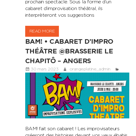
prochain spectacle. Sous la forme d’un
cabaret d’improvisation théâtral, ils
interprèteront vos suggestions
READ MORE
BAM! • CABARET D’IMPRO
THÉÂTRE @BRASSERIE LE
CHAPITÔ – ANGERS
30 mars 2023
orangeplatine_admin
BAM! fait son cabaret ! Les improvisateurs
créeront des histoires devant vos yeux ébahis