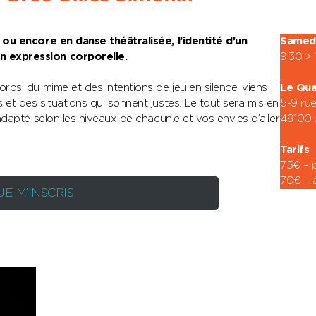
é ou encore en danse théâtralisée, l’identité d’un
Samed
n expression corporelle.
9:30 > 
Le Qua
orps, du mime et des intentions de jeu en silence, viens
5-9 ru
 et des situations qui sonnent justes. Le tout sera mis en
49100 
 adapté selon les niveaux de chacun.e et vos envies d’aller
Tarifs
75€ – p
70€ – 
JE M’INSCRIS