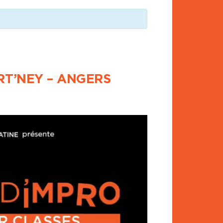
RT’NEY – ANGERS