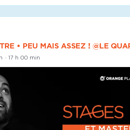
TRE • PEU MAIS ASSEZ ! @LE QUA
in
17 h 00 min
>