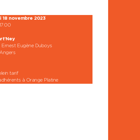
i 18 novembre 2023
17:00
rt’Ney
e Ernest Eugène Duboys
Angers
lein tarif
adhérents à Orange Platine