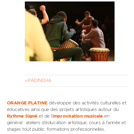
Navigation
Previous
PADINCHA
Post:
de
l’article
ORANGE PLATINE
développe des activités culturelles et
éducatives ainsi que des projets artistiques autour du
Rythme Signé
et de l’
improvisation musicale
en
général : ateliers d'éducation artistique, cours à l'année et
stages tout public, formations professionnelles,