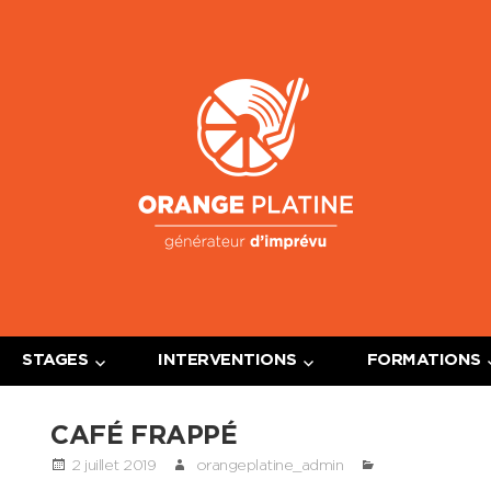
Oran
Platin
STAGES
INTERVENTIONS
FORMATIONS
CAFÉ FRAPPÉ
2 juillet 2019
orangeplatine_admin