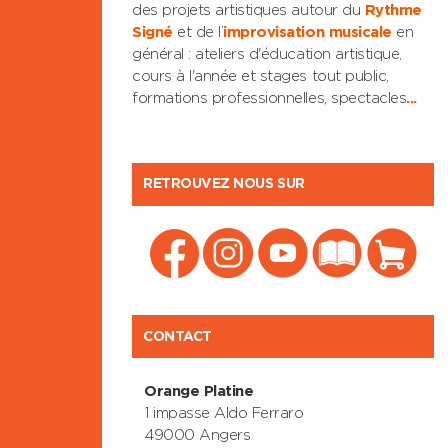
des projets artistiques autour du
Rythme
Signé
et de l’
improvisation musicale
en
général : ateliers d'éducation artistique,
cours à l'année et stages tout public,
formations professionnelles, spectacles
...
RETROUVEZ NOUS SUR
CONTACT
Orange Platine
1 impasse Aldo Ferraro
49000 Angers