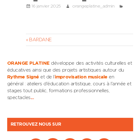
16 janvier 2025
orangeplatine_admin
Navigation
Previous
BARDANE
Post:
de
l’article
ORANGE PLATINE
développe des activités culturelles et
éducatives ainsi que des projets artistiques autour du
Rythme Signé
et de l’
improvisation musicale
en
général : ateliers d'éducation artistique, cours à l'année et
stages tout public, formations professionnelles,
spectacles
...
RETROUVEZ NOUS SUR