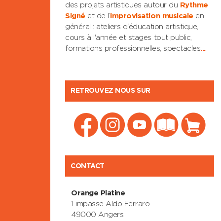
des projets artistiques autour du
Rythme
Signé
et de l’
improvisation musicale
en
général : ateliers d'éducation artistique,
cours à l'année et stages tout public,
formations professionnelles, spectacles
...
RETROUVEZ NOUS SUR
CONTACT
Orange Platine
1 impasse Aldo Ferraro
49000 Angers