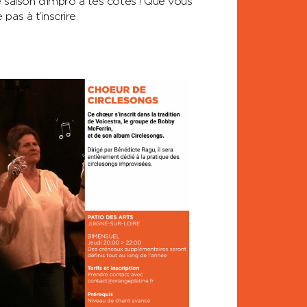
e saison d’impro à tes côtés ! Que vous
as à t’inscrire.