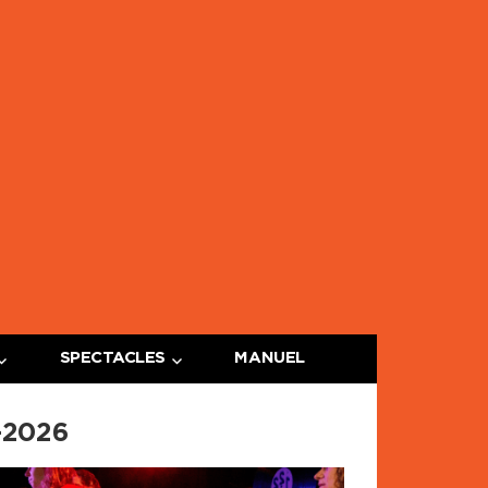
ge
e
SPECTACLES
MANUEL
-2026