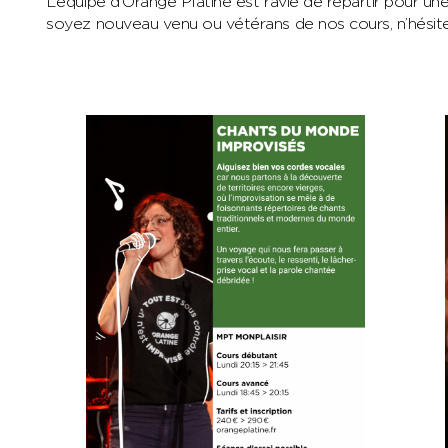
L’équipe d’Orange Platine est ravie de repartir pour un
soyez nouveau venu ou vétérans de nos cours, n’hésite p