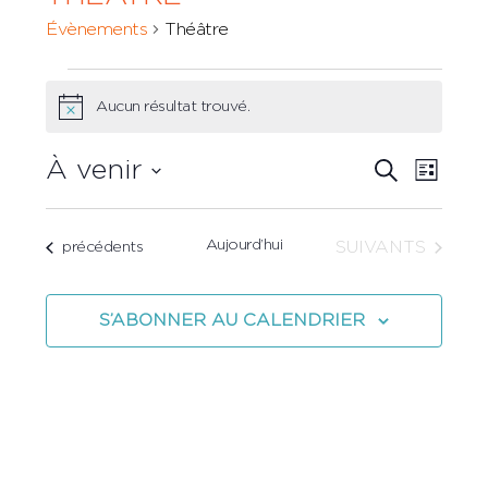
Évènements
Théâtre
Évènements
Aucun résultat trouvé.
Notice
Recher
À venir
Navi
RECHERCH
LISTE
et
Sélectionnez
de
une
navigat
vues
Aujourd’hui
ÉVÈNEMENTS
Évènements
SUIVANTS
précédents
date.
de
Évè
vues
S’ABONNER AU CALENDRIER
Évènem