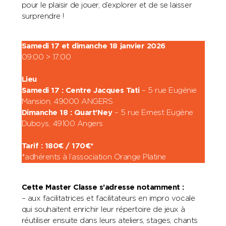
pour le plaisir de jouer, d’explorer et de se laisser
surprendre !
Samedi 17 et dimanche 18 janvier 2026
09:00 > 17:00
Lieu
Samedi 17 : Centre Jacques Tati
– 5 rue Eugénie
Mansion, 49000 ANGERS
Dimanche 18 : Quart’Ney
– 5 rue Ernest Eugène
Duboys, 49100 Angers
Tarif : 180€ / 170€*
*adhérents à l’association Orange Platine
Cette Master Classe s’adresse notamment :
– aux facilitatrices et facilitateurs en impro vocale
qui souhaitent enrichir leur répertoire de jeux à
réutiliser ensuite dans leurs ateliers, stages, chants