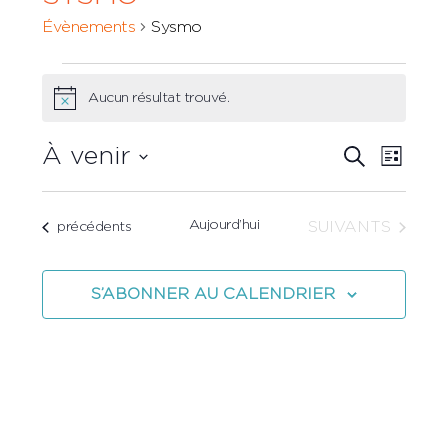
Évènements
Sysmo
Évènements
Aucun résultat trouvé.
Notice
Recher
À venir
Navi
RECHERCH
LISTE
et
Sélectionnez
de
une
navigat
vues
Aujourd’hui
ÉVÈNEMENTS
Évènements
SUIVANTS
précédents
date.
de
Évè
vues
S’ABONNER AU CALENDRIER
Évènem