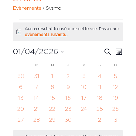
Évènements
Sysmo
Évènements
Aucun résultat trouvé pour cette vue. Passer aux
Notice
évènements suivants
.
Recher
01/04/2026
Navi
RECHERCH
MOIS
et
Sélectionnez
de
Calendrier
L
LUNDI
M
MARDI
M
MERCREDI
J
JEUDI
V
VENDREDI
S
SAMEDI
D
DIMANCH
une
navigat
vues
date.
de
0
0
0
0
0
0
0
30
31
1
2
3
4
5
de
Évè
évènements
évènements
évènements
évènements
évènements
évènements
évènem
Évènements
0
0
0
0
0
0
0
6
7
8
9
10
11
12
vues
évènements
évènements
évènements
évènements
évènements
évènements
évèneme
0
0
0
0
0
0
0
13
14
15
16
17
18
19
Évènem
évènements
évènements
évènements
évènements
évènements
évènements
évèneme
0
0
0
0
0
0
0
20
21
22
23
24
25
26
évènements
évènements
évènements
évènements
évènements
évènements
évèneme
0
0
0
0
0
0
0
27
28
29
30
1
2
3
évènements
évènements
évènements
évènements
évènements
évènements
évènem