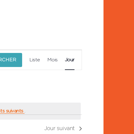
Navigation
RCHER
Liste
Mois
Jour
de
vues
Évènement
s suivants
.
Jour suivant