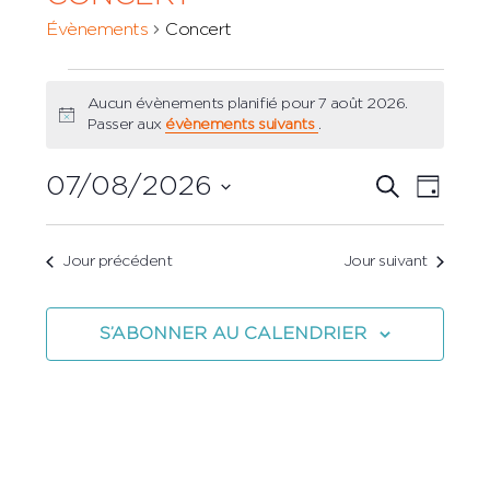
Évènements
Concert
Évènements
Aucun évènements planifié pour 7 août 2026.
for
Notice
Passer aux
évènements suivants
.
7
Recher
07/08/2026
Navi
août
RECHERCH
JOUR
et
Sélectionnez
de
2026
une
navigat
vues
Jour précédent
Jour suivant
date.
de
Évè
vues
S’ABONNER AU CALENDRIER
Évènem