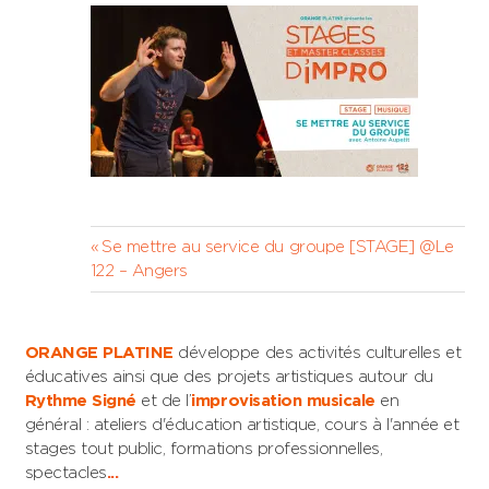
Navigation
Previous
Se mettre au service du groupe [STAGE] @Le
Post:
122 – Angers
de
l’article
ORANGE PLATINE
développe des activités culturelles et
éducatives ainsi que des projets artistiques autour du
Rythme Signé
et de l’
improvisation musicale
en
général : ateliers d'éducation artistique, cours à l'année et
stages tout public, formations professionnelles,
spectacles
...