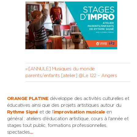
Navigation
Previous
[ANNULÉ] Musiques du monde
Post:
parents/enfants [atelier] @Le 122 – Angers
de
l’article
ORANGE PLATINE
développe des activités culturelles et
éducatives ainsi que des projets artistiques autour du
Rythme Signé
et de l’
improvisation musicale
en
général : ateliers d'éducation artistique, cours à l'année et
stages tout public, formations professionnelles,
spectacles
...