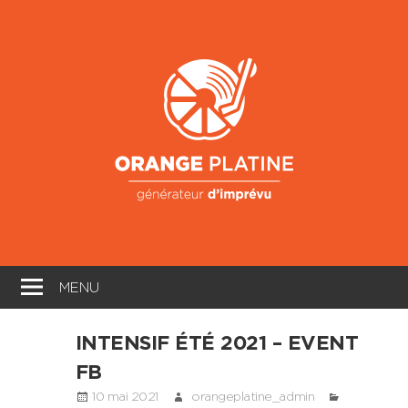
Skip
to
Oran
content
Platin
Générateur
d'imprévu
MENU
INTENSIF ÉTÉ 2021 – EVENT
FB
10 mai 2021
orangeplatine_admin