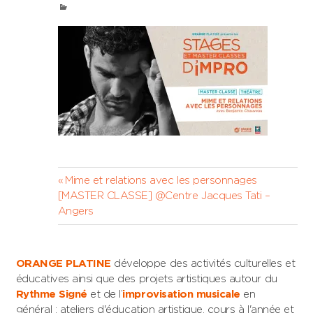
Navigation
Previous
Mime et relations avec les personnages
Post:
[MASTER CLASSE] @Centre Jacques Tati –
de
Angers
l’article
ORANGE PLATINE
développe des activités culturelles et
éducatives ainsi que des projets artistiques autour du
Rythme Signé
et de l’
improvisation musicale
en
général : ateliers d'éducation artistique, cours à l'année et