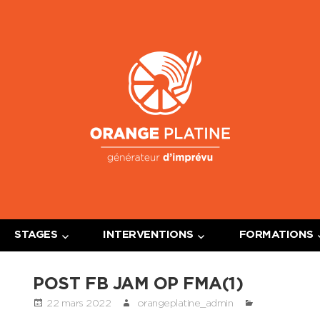
Oran
Platin
STAGES
INTERVENTIONS
FORMATIONS
POST FB JAM OP FMA(1)
22 mars 2022
orangeplatine_admin