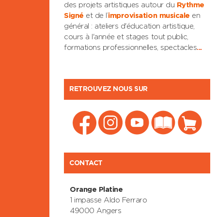
des projets artistiques autour du
Rythme
Signé
et de l’
improvisation musicale
en
général : ateliers d'éducation artistique,
cours à l'année et stages tout public,
formations professionnelles, spectacles
...
RETROUVEZ NOUS SUR
CONTACT
Orange Platine
1 impasse Aldo Ferraro
49000 Angers