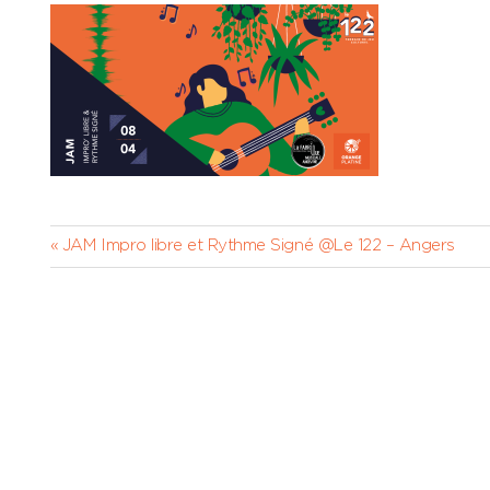
Navigation
Previous
JAM Impro libre et Rythme Signé @Le 122 – Angers
Post:
de
l’article