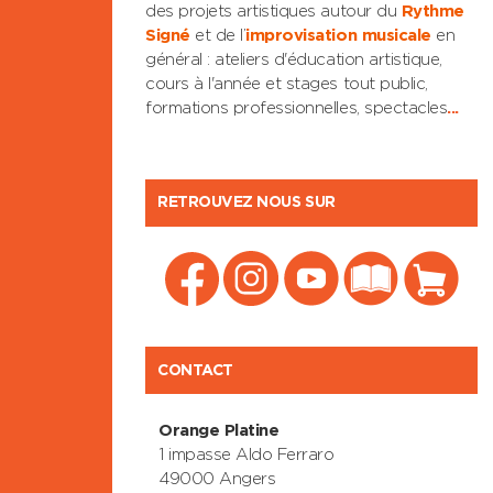
des projets artistiques autour du
Rythme
Signé
et de l’
improvisation musicale
en
général : ateliers d'éducation artistique,
cours à l'année et stages tout public,
formations professionnelles, spectacles
...
RETROUVEZ NOUS SUR
CONTACT
Orange Platine
1 impasse Aldo Ferraro
49000 Angers