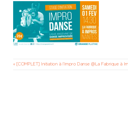
Navigation
Previous
[COMPLET] Initiation à l’Impro Danse @La Fabrique à I
Post:
de
l’article