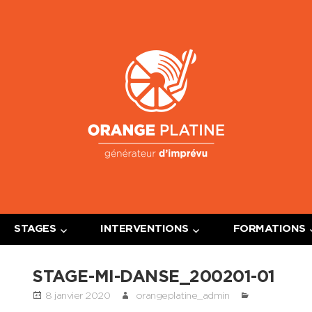
Oran
Platin
STAGES
INTERVENTIONS
FORMATIONS
STAGE-MI-DANSE_200201-01
8 janvier 2020
orangeplatine_admin