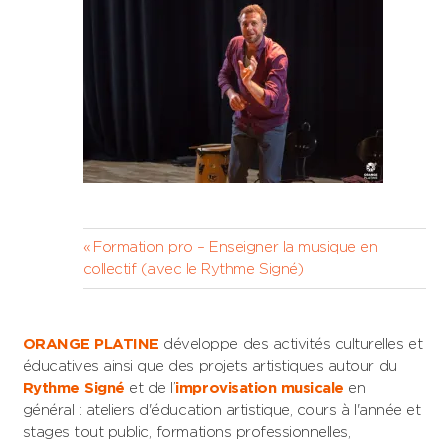
Navigation
Previous
Formation pro – Enseigner la musique en
Post:
collectif (avec le Rythme Signé)
de
l’article
ORANGE PLATINE
développe des activités culturelles et
éducatives ainsi que des projets artistiques autour du
Rythme Signé
et de l’
improvisation musicale
en
général : ateliers d'éducation artistique, cours à l'année et
stages tout public, formations professionnelles,