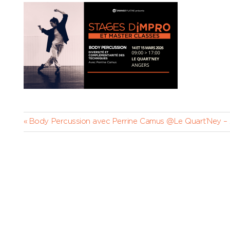
Navigation
Previous
Body Percussion avec Perrine Camus @Le Quart’Ney –
Post:
de
l’article