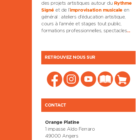
des projets artistiques autour du
Rythme
Signé
et de l’
improvisation musicale
en
général : ateliers d'éducation artistique,
cours à l'année et stages tout public,
formations professionnelles, spectacles
...
RETROUVEZ NOUS SUR
CONTACT
Orange Platine
1 impasse Aldo Ferraro
49000 Angers