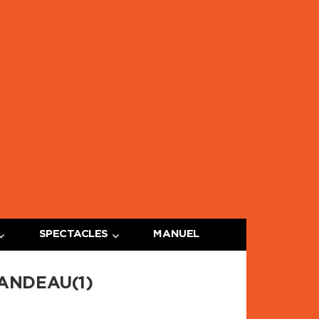
ge
e
SPECTACLES
MANUEL
ANDEAU(1)