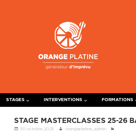
Oran
Platin
STAGES
INTERVENTIONS
FORMATIONS
STAGE MASTERCLASSES 25-26 B
30 octobre 2025
orangeplatine_admin