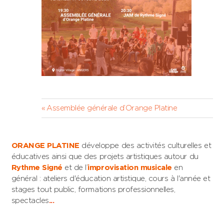
Navigation
Previous
Assemblée générale d’Orange Platine
Post:
de
l’article
ORANGE PLATINE
développe des activités culturelles et
éducatives ainsi que des projets artistiques autour du
Rythme Signé
et de l’
improvisation musicale
en
général : ateliers d'éducation artistique, cours à l'année et
stages tout public, formations professionnelles,
spectacles
...