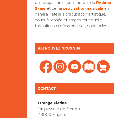
des projets artistiques autour du
Rythme
Signé
et de l’
improvisation musicale
en
général : ateliers d'éducation artistique,
cours à l'année et stages tout public,
formations professionnelles, spectacles
...
RETROUVEZ NOUS SUR
CONTACT
Orange Platine
1 impasse Aldo Ferraro
49000 Angers