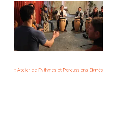
Navigation
Previous
Atelier de Rythmes et Percussions Signés
Post:
de
l’article