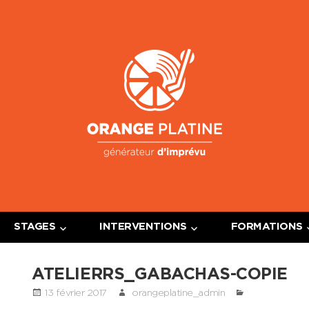
Oran
Platin
STAGES
INTERVENTIONS
FORMATIONS
ATELIERRS_GABACHAS-COPIE
13 février 2017
orangeplatine_admin