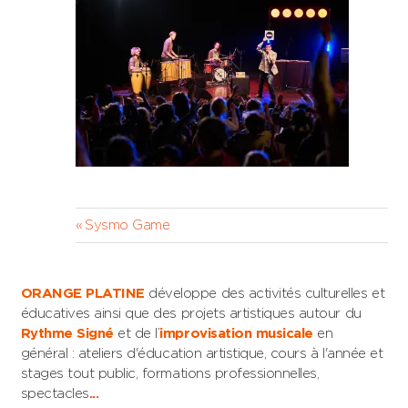
Navigation
Previous
Sysmo Game
Post:
de
l’article
ORANGE PLATINE
développe des activités culturelles et
éducatives ainsi que des projets artistiques autour du
Rythme Signé
et de l’
improvisation musicale
en
général : ateliers d'éducation artistique, cours à l'année et
stages tout public, formations professionnelles,
spectacles
...