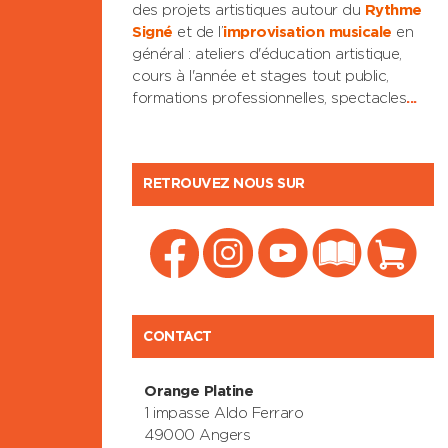
des projets artistiques autour du
Rythme
Signé
et de l’
improvisation musicale
en
général : ateliers d'éducation artistique,
cours à l'année et stages tout public,
formations professionnelles, spectacles
...
RETROUVEZ NOUS SUR
CONTACT
Orange Platine
1 impasse Aldo Ferraro
49000 Angers