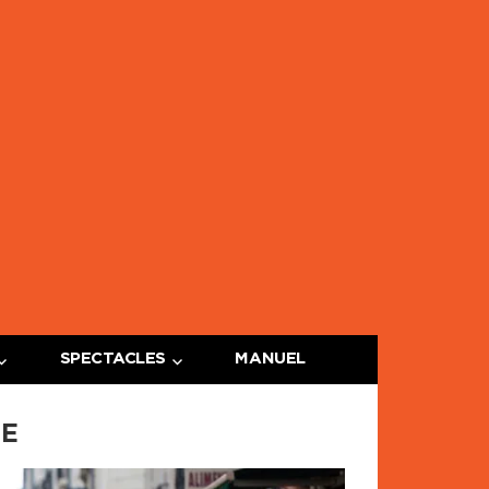
ge
e
SPECTACLES
MANUEL
UE