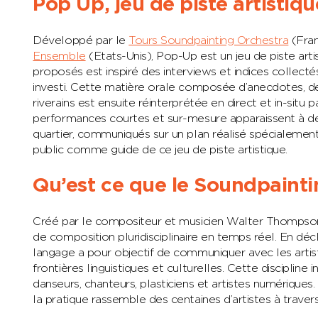
Pop Up, jeu de piste artistiqu
Développé par le
Tours Soundpainting Orchestra
(Fran
Ensemble
(Etats-Unis), Pop-Up est un jeu de piste art
proposés est inspiré des interviews et indices collect
investi. Cette matière orale composée d’anecdotes, de
riverains est ensuite réinterprétée en direct et in-situ 
performances courtes et sur-mesure apparaissent à des
quartier, communiqués sur un plan réalisé spécialement p
public comme guide de ce jeu de piste artistique.
Qu’est ce que le Soundpainti
Créé par le compositeur et musicien Walter Thompson 
de composition pluridisciplinaire en temps réel. En dé
langage a pour objectif de communiquer avec les artist
frontières linguistiques et culturelles. Cette discipline 
danseurs, chanteurs, plasticiens et artistes numériques. 
la pratique rassemble des centaines d’artistes à trave