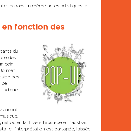
ateurs dans un même actes artistiques, et
en fonction des
tants du
core des
un coin
-Up met
asion des
e ce
t ludique
eviennent
 musique,
al ou vrillant vers l’absurde et l’abstrait.
talle, l’interprétation est partagée, laissée