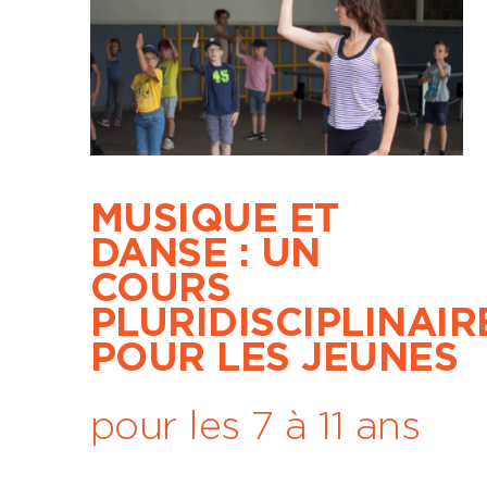
MUSIQUE ET
DANSE : UN
COURS
PLURIDISCIPLINAIR
POUR LES JEUNES
pour les 7 à 11 ans