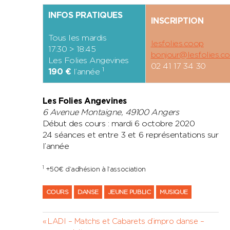
INFOS PRATIQUES
INSCRIPTION
Tous les mardis
lesfolies.coop
17:30 > 18:45
bonjour@lesfolies.c
Les Folies Angevines
02 41 17 34 30
1
190 €
l’année
Les Folies Angevines
6 Avenue Montaigne, 49100 Angers
Début des cours : mardi 6 octobre 2020
24 séances et entre 3 et 6 représentations sur
l’année
1
+50€ d’adhésion à l’association
COURS
DANSE
JEUNE PUBLIC
MUSIQUE
Navigation
Previous
LADI – Matchs et Cabarets d’impro danse –