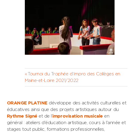
Navigation
Previous
Tournoi du Trophée d’Impro des Collèges en
Post:
Maine-et-Loire 2021/2022
de
l’article
ORANGE PLATINE
développe des activités culturelles et
éducatives ainsi que des projets artistiques autour du
Rythme Signé
et de l’
improvisation musicale
en
général : ateliers d'éducation artistique, cours à l'année et
stages tout public, formations professionnelles,