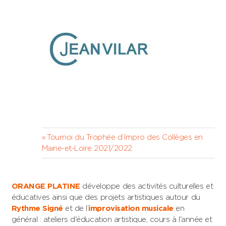
Navigation
Previous
Tournoi du Trophée d’Impro des Collèges en
Post:
Maine-et-Loire 2021/2022
de
l’article
ORANGE PLATINE
développe des activités culturelles et
éducatives ainsi que des projets artistiques autour du
Rythme Signé
et de l’
improvisation musicale
en
général : ateliers d'éducation artistique, cours à l'année et