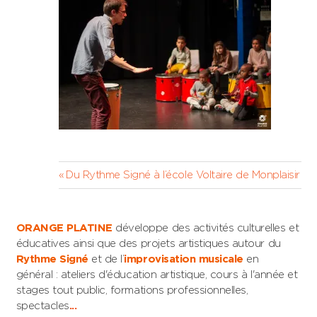
Navigation
Previous
Du Rythme Signé à l’école Voltaire de Monplaisir
Post:
de
l’article
ORANGE PLATINE
développe des activités culturelles et
éducatives ainsi que des projets artistiques autour du
Rythme Signé
et de l’
improvisation musicale
en
général : ateliers d'éducation artistique, cours à l'année et
stages tout public, formations professionnelles,
spectacles
...