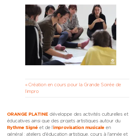
Navigation
Previous
Création en cours pour la Grande Soirée de
Post:
l’impro
de
l’article
ORANGE PLATINE
développe des activités culturelles et
éducatives ainsi que des projets artistiques autour du
Rythme Signé
et de l’
improvisation musicale
en
général : ateliers d'éducation artistique, cours à l'année et