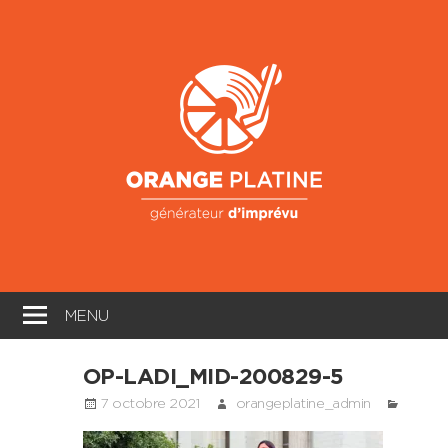
Skip
to
Oran
content
Platin
Générateur
d'imprévu
MENU
OP-LADI_MID-200829-5
7 octobre 2021
orangeplatine_admin