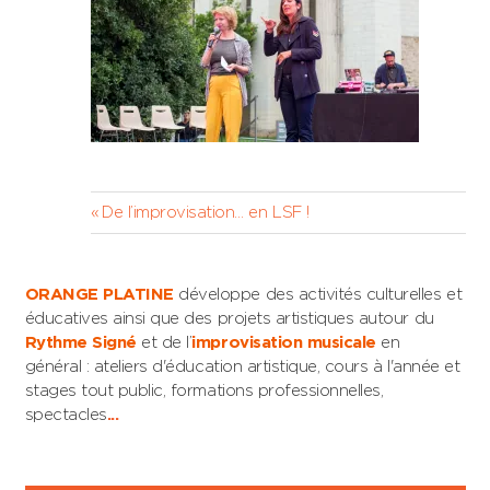
Navigation
Previous
De l’improvisation… en LSF !
Post:
de
l’article
ORANGE PLATINE
développe des activités culturelles et
éducatives ainsi que des projets artistiques autour du
Rythme Signé
et de l’
improvisation musicale
en
général : ateliers d'éducation artistique, cours à l'année et
stages tout public, formations professionnelles,
spectacles
...