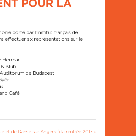
NT POUR LA
nie porté par l’Institut français de
a effectuer six représentations sur le
ée Herman
KK Klub
l’Auditorium de Budapest
 Győr
ik
rand Café
e et de Danse sur Angers à la rentrée 2017