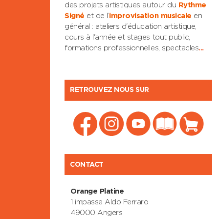
des projets artistiques autour du
Rythme
Signé
et de l’
improvisation musicale
en
général : ateliers d'éducation artistique,
cours à l'année et stages tout public,
formations professionnelles, spectacles
...
RETROUVEZ NOUS SUR
CONTACT
Orange Platine
1 impasse Aldo Ferraro
49000 Angers