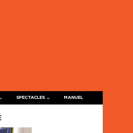
ge
e
SPECTACLES
MANUEL
E