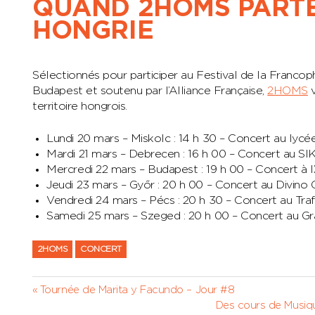
QUAND 2HOMS PARTE
HONGRIE
Sélectionnés pour participer au Festival de la Francopho
Budapest et soutenu par l’Alliance Française,
2HOMS
v
territoire hongrois.
Lundi 20 mars – Miskolc : 14 h 30 – Concert au lyc
Mardi 21 mars – Debrecen : 16 h 00 – Concert au SI
Mercredi 22 mars – Budapest : 19 h 00 – Concert à 
Jeudi 23 mars – Győr : 20 h 00 – Concert au Divino
Vendredi 24 mars – Pécs : 20 h 30 – Concert au Traf
Samedi 25 mars – Szeged : 20 h 00 – Concert au G
2HOMS
CONCERT
Navigation
Previous
Tournée de Marita y Facundo – Jour #8
Post:
Next
Des cours de Musiqu