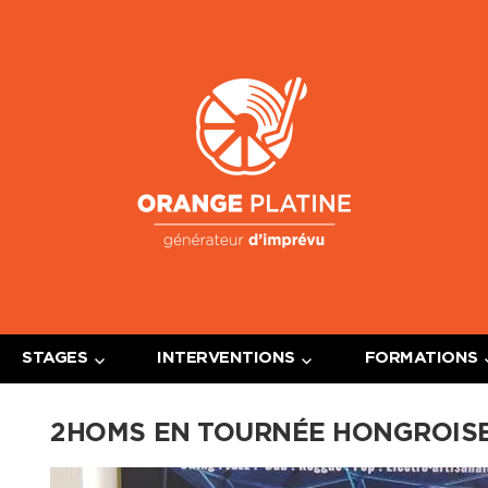
Oran
Platin
STAGES
INTERVENTIONS
FORMATIONS
2HOMS EN TOURNÉE HONGROIS