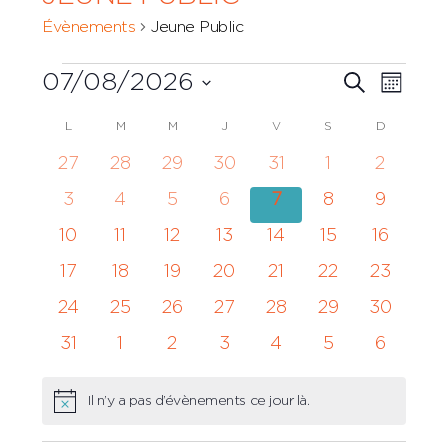
Évènements
Jeune Public
Évènements
Recher
07/08/2026
Navi
RECHERCH
MOIS
et
Sélectionnez
de
Calendrier
L
LUNDI
M
MARDI
M
MERCREDI
J
JEUDI
V
VENDREDI
S
SAMEDI
D
DIMANCH
une
navigat
vues
date.
de
0
0
0
0
0
0
0
27
28
29
30
31
1
2
de
Évè
évènements
évènements
évènements
évènements
évènements
évènements
évènem
Évènements
0
0
0
0
0
0
0
3
4
5
6
7
8
9
vues
évènements
évènements
évènements
évènements
évènements
évènements
évènem
0
0
0
0
0
0
0
10
11
12
13
14
15
16
Évènem
évènements
évènements
évènements
évènements
évènements
évènements
évèneme
0
0
0
0
0
0
0
17
18
19
20
21
22
23
évènements
évènements
évènements
évènements
évènements
évènements
évèneme
0
0
0
0
0
0
0
24
25
26
27
28
29
30
évènements
évènements
évènements
évènements
évènements
évènements
évèneme
0
0
0
0
0
0
0
31
1
2
3
4
5
6
évènements
évènements
évènements
évènements
évènements
évènements
évènem
Il n’y a pas d’évènements ce jour là.
Notice