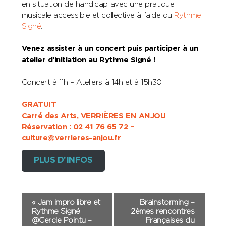
en situation de handicap avec une pratique
musicale accessible et collective à l’aide du
Rythme
Signé
.
Venez assister à un concert puis participer à un
atelier d’initiation au Rythme Signé !
Concert à 11h – Ateliers à 14h et à 15h30
GRATUIT
Carré des Arts, VERRIÈRES EN ANJOU
Réservation : 02 41 76 65 72 –
culture@verrieres-anjou.fr
PLUS D’INFOS
Navigation
«
Jam impro libre et
Brainstorming –
Rythme Signé
2èmes rencontres
Évènement
@Cercle Pointu –
Françaises du