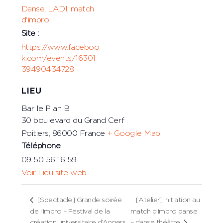
Danse
,
LADI
,
match
d'impro
Site :
https://www.faceboo
k.com/events/16301
39490434728
LIEU
Bar le Plan B
30 boulevard du Grand Cerf
Poitiers
,
86000
France
+ Google Map
Téléphone
09 50 56 16 59
Voir Lieu site web
[Spectacle] Grande soirée
[Atelier] Initiation au
de l’impro – Festival de la
match d’impro danse
création universitaire d’Angers
– danse théâtre