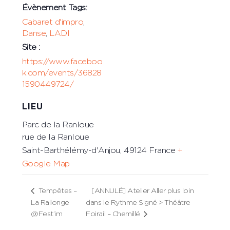
Évènement Tags:
Cabaret d'impro
,
Danse
,
LADI
Site :
https://www.faceboo
k.com/events/36828
1590449724/
LIEU
Parc de la Ranloue
rue de la Ranloue
Saint-Barthélémy-d'Anjou
,
49124
France
+
Google Map
Tempêtes –
[ANNULÉ] Atelier Aller plus loin
La Rallonge
dans le Rythme Signé > Théâtre
@Fest’im
Foirail – Chemillé