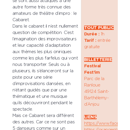
se sont aussi attaqués à une
autre forme très connue des
amateurs de théâtre d’impro : le
Cabaret.
Dans le cabaret il n’est nullement
TOUT PUBLIC
question de compétition. C’est
Durée :
1h
l’imagination des improvisateurs
Tarif :
entrée
et leur capacité d’adaptation
gratuite
aux thèmes les plus oniriques
espace
comme les plus farfelus qui vont
BILLETTERIE
nous transporter. Seuls ou à
Festival
plusieurs, ils s’élanceront sur la
Fest’im
piste pour une série
Parc de la
d’improvisations dansées, en
Ranloue
n’étant guidés que par une
49124 Saint-
thématique et une musique
Barthélemy-
qu’ils découvriront pendant le
d’Anjou
spectacle.
espace
Mais ce Cabaret sera différent
LIENS
des autres. Car ce ne sont pas
https://www.facebook.
5 danseurs comme sur un
https://orangeplatine.f