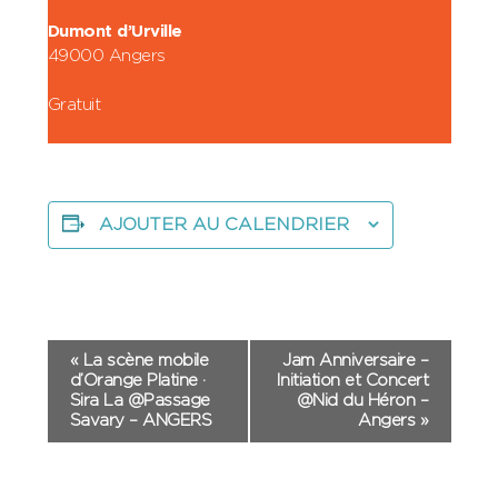
Dumont d’Urville
49000 Angers
Gratuit
AJOUTER AU CALENDRIER
Navigation
«
La scène mobile
Jam Anniversaire –
d’Orange Platine ·
Initiation et Concert
Évènement
Sira La @Passage
@Nid du Héron –
Savary – ANGERS
Angers
»