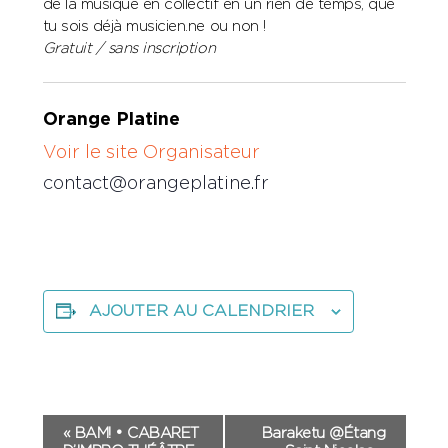
de la musique en collectif en un rien de temps, que
tu sois déjà musicien.ne ou non !
Gratuit / sans inscription
Orange Platine
Voir le site Organisateur
contact@orangeplatine.fr
AJOUTER AU CALENDRIER
Navigation
«
BAM! • CABARET
Baraketu @Étang