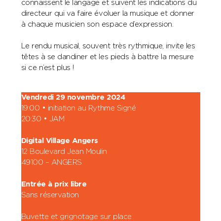
connaissent le langage et suivent les indications du
directeur qui va faire évoluer la musique et donner
à chaque musicien son espace d’expression.
Le rendu musical, souvent très rythmique, invite les
têtes à se dandiner et les pieds à battre la mesure
si ce n’est plus !
Vendredi 29 novembre 2024
19:00 • initiation au Rythme Signé
20:30 • JAM
Digital Village Angers
12 Boulevard Jean Moulin
49100 – ANGERS
Entrée à prix libre
Sans réservation
Buvette et grignotage sur place