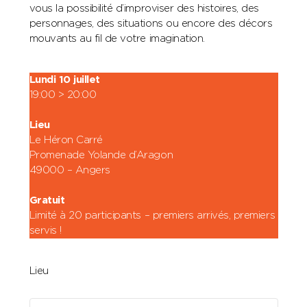
vous la possibilité d’improviser des histoires, des
personnages, des situations ou encore des décors
mouvants au fil de votre imagination.
Lundi 10 juillet
19:00 > 20:00
Lieu
Le Héron Carré
Promenade Yolande d’Aragon
49000 – Angers
Gratuit
Limité à 20 participants – premiers arrivés, premiers
servis !
Lieu