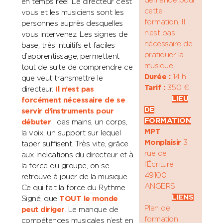
demandé pour
en temps réel. Le directeur c’est
cette
vous et les musiciens sont les
formation. Il
personnes auprès desquelles
n’est pas
vous intervenez. Les signes de
nécessaire de
base, très intuitifs et faciles
pratiquer la
d’apprentissage, permettent
musique.
tout de suite de comprendre ce
Durée :
14 h
que veut transmettre le
Tarif :
350 €
directeur.
Il n’est pas
espace
LIEU
forcément nécessaire de se
DE
servir d’instruments pour
FORMATION
débuter
; des mains, un corps,
MPT
la voix, un support sur lequel
Monplaisir
3
taper suffisent. Très vite, grâce
rue de
aux indications du directeur et à
l’Écriture
la force du groupe, on se
49100
retrouve à jouer de la musique.
ANGERS
Ce qui fait la force du Rythme
espace
LIENS
Signé, que
TOUT le monde
Plan de
peut diriger
.
Le manque de
formation
compétences musicales n’est en