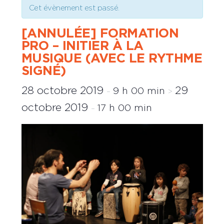
Cet évènement est passé.
[ANNULÉE] FORMATION
PRO – INITIER À LA
MUSIQUE (AVEC LE RYTHME
SIGNÉ)
28 octobre 2019
29
9 h 00 min
–
>
octobre 2019
17 h 00 min
–