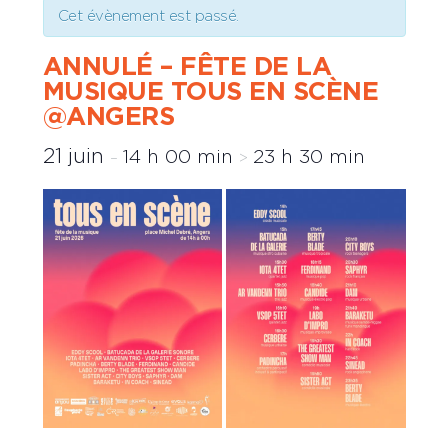
Cet évènement est passé.
ANNULÉ – FÊTE DE LA
MUSIQUE TOUS EN SCÈNE
@ANGERS
21 juin
14 h 00 min
23 h 30 min
–
>